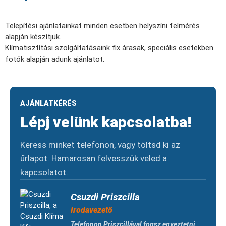
Telepítési ajánlatainkat minden esetben helyszíni felmérés
alapján készítjük.
Klímatisztítási szolgáltatásaink fix árasak, speciális esetekben
fotók alapján adunk ajánlatot.
AJÁNLATKÉRÉS
Lépj velünk kapcsolatba!
Keress minket telefonon, vagy töltsd ki az
űrlapot. Hamarosan felvesszük veled a
kapcsolatot.
Csuzdi Priszcilla
Irodavezető
Telefonon Priszcillával fogsz egyeztetni.