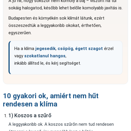
A jó hír, hogy sokszor nem komoly a baj – viszont ha túl
sokáig halogatod, később lehet belőle komolyabb javítás is.
Budapesten és környékén sok klímát látunk, ezért
összeszedtük a leggyakoribb okokat, érthetően,
egyszerűen.
Ha a klíma
jegesedik
,
csöpög
,
égett szagot
érzel
vagy
szokatlanul hangos
,
inkább állítsd le, és kérj segítséget.
10 gyakori ok, amiért nem hűt
rendesen a klíma
1) Koszos a szűrő
A leggyakoribb ok. A koszos szűrőn nem tud rendesen