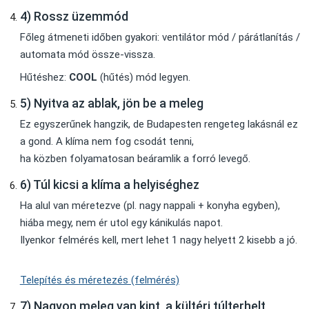
4) Rossz üzemmód
Főleg átmeneti időben gyakori: ventilátor mód / párátlanítás /
automata mód össze-vissza.
Hűtéshez:
COOL
(hűtés) mód legyen.
5) Nyitva az ablak, jön be a meleg
Ez egyszerűnek hangzik, de Budapesten rengeteg lakásnál ez
a gond. A klíma nem fog csodát tenni,
ha közben folyamatosan beáramlik a forró levegő.
6) Túl kicsi a klíma a helyiséghez
Ha alul van méretezve (pl. nagy nappali + konyha egyben),
hiába megy, nem ér utol egy kánikulás napot.
Ilyenkor felmérés kell, mert lehet 1 nagy helyett 2 kisebb a jó.
Telepítés és méretezés (felmérés)
7) Nagyon meleg van kint, a kültéri túlterhelt