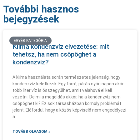
További hasznos
bejegyzések
EGYÉB KATEGÓRIA
Klíma kondenzvíz elvezetése: mit
tehetsz, ha nem csöpöghet a
kondenzvíz?
A klíma használata során természetes jelenség, hogy
kondenzvíz keletkezik. Egy forró, párás nyári napon akár
több liter víz is összegyűlhet, amit valahová el kell
vezetni. De mi a megoldás akkor, ha a kondenzvíz nem
csöpöghet ki? Ez sok társasházban komoly problémát
jelent. Előfordul, hogy a közös képviselő nem engedélyezi
a
TOVÁBB OLVASOM »