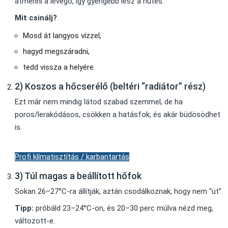
átmenni a levegő, így gyengébb lesz a hűtés.
Mit csinálj?
Mosd át langyos vízzel,
hagyd megszáradni,
tedd vissza a helyére.
2) Koszos a hőcserélő (beltéri “radiátor” rész)
Ezt már nem mindig látod szabad szemmel, de ha
poros/lerakódásos, csökken a hatásfok, és akár büdösödhet
is.
Profi klímatisztítás / karbantartás
3) Túl magas a beállított hőfok
Sokan 26–27°C-ra állítják, aztán csodálkoznak, hogy nem “üt”.
Tipp:
próbáld 23–24°C-on, és 20–30 perc múlva nézd meg,
változott-e.