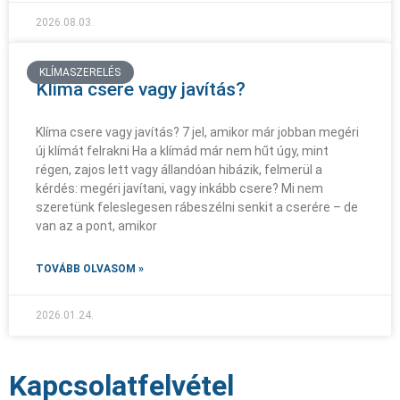
2026.08.03.
KLÍMASZERELÉS
Klíma csere vagy javítás?
Klíma csere vagy javítás? 7 jel, amikor már jobban megéri
új klímát felrakni Ha a klímád már nem hűt úgy, mint
régen, zajos lett vagy állandóan hibázik, felmerül a
kérdés: megéri javítani, vagy inkább csere? Mi nem
szeretünk feleslegesen rábeszélni senkit a cserére – de
van az a pont, amikor
TOVÁBB OLVASOM »
2026.01.24.
Kapcsolatfelvétel