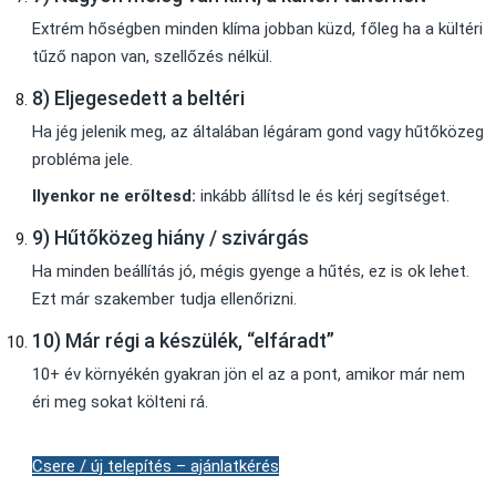
Extrém hőségben minden klíma jobban küzd, főleg ha a kültéri
tűző napon van, szellőzés nélkül.
8) Eljegesedett a beltéri
Ha jég jelenik meg, az általában légáram gond vagy hűtőközeg
probléma jele.
Ilyenkor ne erőltesd:
inkább állítsd le és kérj segítséget.
9) Hűtőközeg hiány / szivárgás
Ha minden beállítás jó, mégis gyenge a hűtés, ez is ok lehet.
Ezt már szakember tudja ellenőrizni.
10) Már régi a készülék, “elfáradt”
10+ év környékén gyakran jön el az a pont, amikor már nem
éri meg sokat költeni rá.
Csere / új telepítés – ajánlatkérés