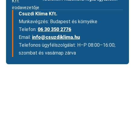
Csuzdi Klíma Kft.
Munkavégzés: Budapest és környéke
Telefon:
06 30 350 2776
Email:
info@csuzdiklima.hu
Telefonos ügyfélszolgálat: H–P 08:00–16:00;
szombat és vasárnap zárva