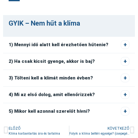
GYIK – Nem hűt a klíma
1) Mennyi idő alatt kell érezhetően hűtenie?
2) Ha csak kicsit gyenge, akkor is baj?
3) Tölteni kell a klímát minden évben?
4) Mi az első dolog, amit ellenőrizzek?
5) Mikor kell azonnal szerelőt hívni?
ELŐZŐ
KÖVETKEZŐ
Klíma karbantartás ára és tartalma
Folyik a klíma beltéri egysége? (csepegés)