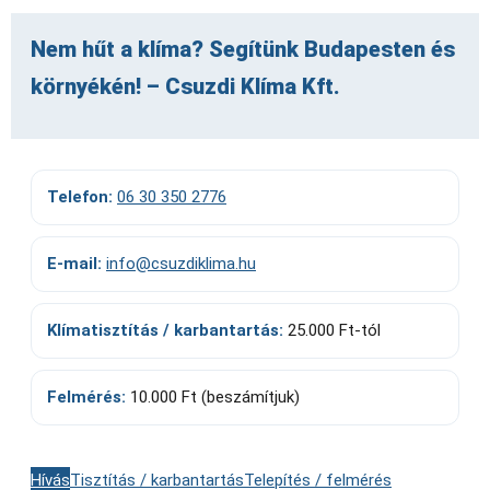
Nem hűt a klíma? Segítünk Budapesten és
környékén! – Csuzdi Klíma Kft.
Telefon:
06 30 350 2776
E-mail:
info@csuzdiklima.hu
Klímatisztítás / karbantartás:
25.000 Ft-tól
Felmérés:
10.000 Ft (beszámítjuk)
Hívás
Tisztítás / karbantartás
Telepítés / felmérés