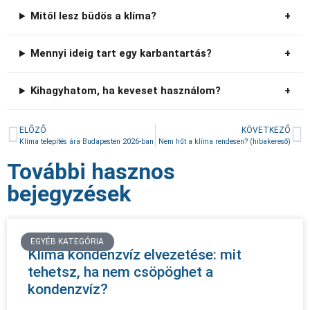
Mitől lesz büdös a klíma?
Mennyi ideig tart egy karbantartás?
Kihagyhatom, ha keveset használom?
ELŐZŐ
KÖVETKEZŐ
Klíma telepítés ára Budapesten 2026-ban
Nem hűt a klíma rendesen? (hibakereső)
További hasznos
bejegyzések
EGYÉB KATEGÓRIA
Klíma kondenzvíz elvezetése: mit
tehetsz, ha nem csöpöghet a
kondenzvíz?