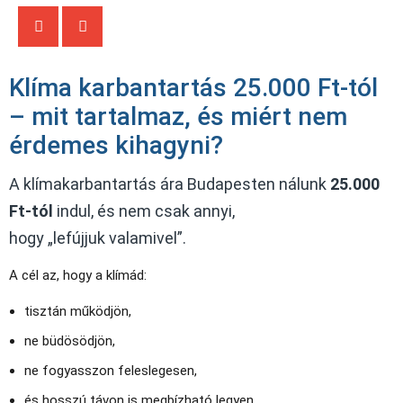
Klíma karbantartás 25.000 Ft-tól
– mit tartalmaz, és miért nem
érdemes kihagyni?
A klímakarbantartás ára Budapesten nálunk
25.000
Ft-tól
indul, és nem csak annyi,
hogy „lefújjuk valamivel”.
A cél az, hogy a klímád:
tisztán működjön,
ne büdösödjön,
ne fogyasszon feleslegesen,
és hosszú távon is megbízható legyen.