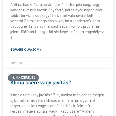
A klíma használata során természetes jelenség, hogy
kondenzvíz keletkezik. Egy forró, párás nyári napon akár
több liter víz is összegyűlhet, amit valahová el kell
vezetni. De mi a megoldás akkor, ha a kondenzvíz nem
csöpöghet ki? Ez sok társasházban komoly problémát
jelent. Előfordul, hogy a közös képviselő nem engedélyezi
a
TOVÁBB OLVASOM »
2026.08.03.
KLÍMASZERELÉS
Klíma csere vagy javítás?
Klíma csere vagy javítás? 7 jel, amikor már jobban megéri
új klímát felrakni Ha a klímád már nem hűt úgy, mint
régen, zajos lett vagy állandóan hibázik, felmerül a
kérdés: megéri javítani, vagy inkább csere? Mi nem