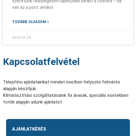
szeretünk feleslegesen rábeszélni senkit a cserére – de
van az a pont, amikor
TOVÁBB OLVASOM »
2026.01.24.
Kapcsolatfelvétel
Telepítési ajánlatainkat minden esetben helyszíni felmérés
alapján készítjük.
Klímatisztítási szolgáltatásaink fix árasak, speciális esetekben
fotók alapján adunk ajánlatot.
AJÁNLATKÉRÉS