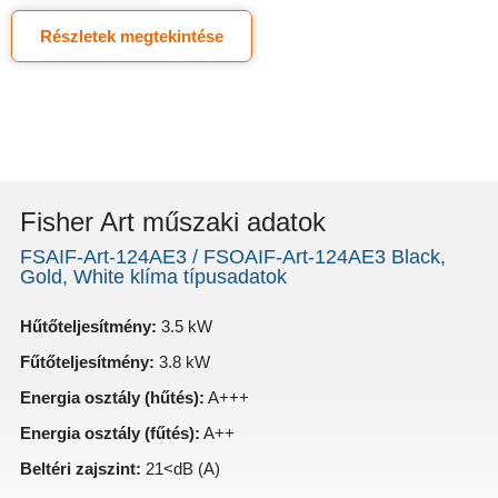
Részletek megtekintése
Fisher Art műszaki adatok
FSAIF-Art-124AE3 / FSOAIF-Art-124AE3 Black,
Gold, White klíma típusadatok
Hűtőteljesítmény:
3.5 kW
Fűtőteljesítmény:
3.8 kW
Energia osztály (hűtés):
A+++
Energia osztály (fűtés):
A++
Beltéri zajszint:
21<dB (A)