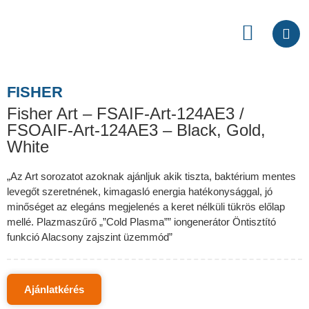
FISHER
Fisher Art – FSAIF-Art-124AE3 /
FSOAIF-Art-124AE3 – Black, Gold,
White
„Az Art sorozatot azoknak ajánljuk akik tiszta, baktérium mentes
levegőt szeretnének, kimagasló energia hatékonysággal, jó
minőséget az elegáns megjelenés a keret nélküli tükrös előlap
mellé. Plazmaszűrő „”Cold Plasma”” iongenerátor Öntisztító
funkció Alacsony zajszint üzemmód”
Ajánlatkérés