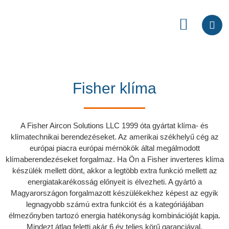
Fisher klíma
A Fisher Aircon Solutions LLC 1999 óta gyártat klíma- és
klímatechnikai berendezéseket. Az amerikai székhelyű cég az
európai piacra európai mérnökök által megálmodott
klímaberendezéseket forgalmaz. Ha Ön a Fisher inverteres klíma
készülék mellett dönt, akkor a legtöbb extra funkció mellett az
energiatakarékosság előnyeit is élvezheti. A gyártó a
Magyarországon forgalmazott készülékekhez képest az egyik
legnagyobb számú extra funkciót és a kategóriájában
élmezőnyben tartozó energia hatékonyság kombinációját kapja.
Mindezt átlag feletti akár 6 év teljes körű garanciával.