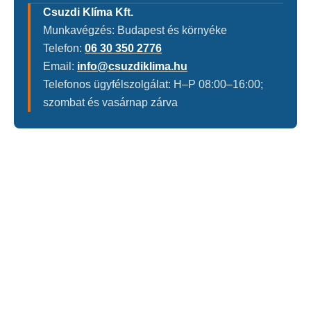
Csuzdi Klíma Kft.
Munkavégzés: Budapest és környéke
Telefon:
06 30 350 2776
Email:
info@csuzdiklima.hu
Telefonos ügyfélszolgálat: H–P 08:00–16:00;
szombat és vasárnap zárva