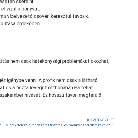
esetén cserélni.
el vízálló ponyvát.
líma vízelvezető csövén keresztül távozik.
volítása érdekében.
sztítás nem csak hatékonysági problémákat okozhat,
ét igénybe venni. A profik nem csak a látható
át és a tiszta levegőt otthonában.Ha tehát
a szakember hívását. Ez hosszú távon megtérülő
KÖVETKEZŐ
– Miért kötelező a rendszeres tisztítás, és mennyit spórolhatsz vele?