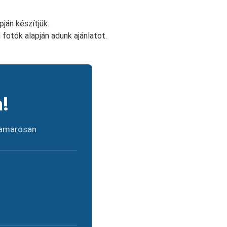
ján készítjük.
 fotók alapján adunk ajánlatot.
!
 Hamarosan