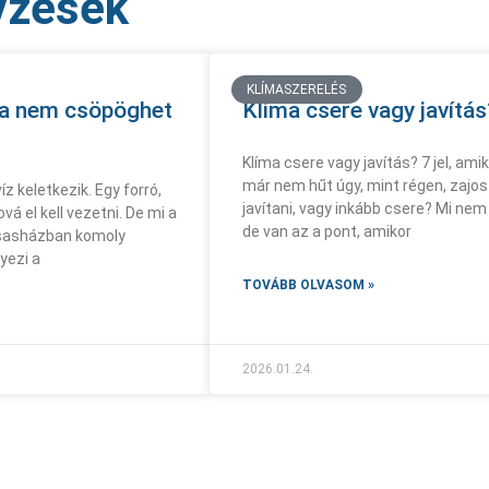
yzések
KLÍMASZERELÉS
 ha nem csöpöghet
Klíma csere vagy javítás
Klíma csere vagy javítás? 7 jel, ami
már nem hűt úgy, mint régen, zajos 
 keletkezik. Egy forró,
javítani, vagy inkább csere? Mi ne
vá el kell vezetni. De mi a
de van az a pont, amikor
rsasházban komoly
yezi a
TOVÁBB OLVASOM »
2026.01.24.