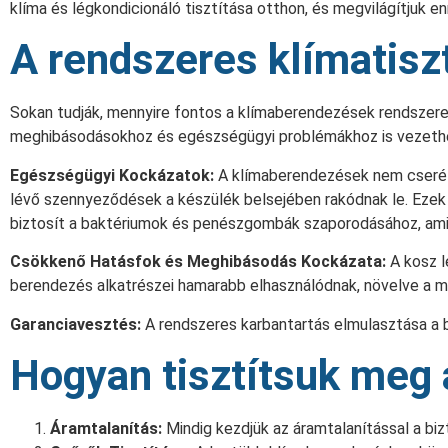
klíma és légkondicionáló tisztítása otthon, és megvilágítjuk e
A rendszeres klímatisz
Sokan tudják, mennyire fontos a klímaberendezések rendszeres
meghibásodásokhoz és egészségügyi problémákhoz is vezeth
Egészségügyi Kockázatok:
A klímaberendezések nem cserélik
lévő szennyeződések a készülék belsejében rakódnak le. Ezek kö
biztosít a baktériumok és penészgombák szaporodásához, ami
Csökkenő Hatásfok és Meghibásodás Kockázata:
A kosz l
berendezés alkatrészei hamarabb elhasználódnak, növelve a 
Garanciavesztés:
A rendszeres karbantartás elmulasztása a 
Hogyan tisztítsuk meg 
Áramtalanítás:
Mindig kezdjük az áramtalanítással a bi