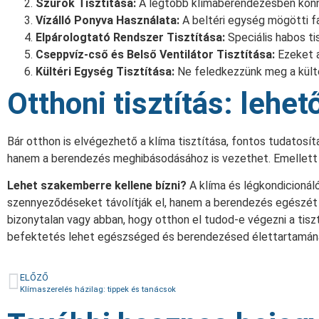
Szűrők Tisztítása:
A legtöbb klímaberendezésben könnye
Vízálló Ponyva Használata:
A beltéri egység mögötti fa
Elpárologtató Rendszer Tisztítása:
Speciális habos ti
Cseppvíz-cső és Belső Ventilátor Tisztítása:
Ezeket a
Kültéri Egység Tisztítása:
Ne feledkezzünk meg a külté
Otthoni tisztítás: lehe
Bár otthon is elvégezhető a klíma tisztítása, fontos tudatos
hanem a berendezés meghibásodásához is vezethet. Emellett a
Lehet szakemberre kellene bízni?
A klíma és légkondicionáló
szennyeződéseket távolítják el, hanem a berendezés egészét f
bizonytalan vagy abban, hogy otthon el tudod-e végezni a tis
befektetés lehet egészséged és berendezésed élettartamá
ELŐZŐ
Klímaszerelés házilag: tippek és tanácsok