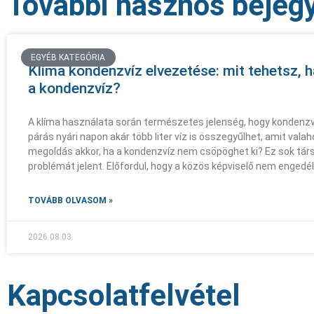
További hasznos bejeg
EGYÉB KATEGÓRIA
Klíma kondenzvíz elvezetése: mit tehetsz,
a kondenzvíz?
A klíma használata során természetes jelenség, hogy kondenzvíz
párás nyári napon akár több liter víz is összegyűlhet, amit valaho
megoldás akkor, ha a kondenzvíz nem csöpöghet ki? Ez sok tá
problémát jelent. Előfordul, hogy a közös képviselő nem engedél
TOVÁBB OLVASOM »
2026.08.03.
Kapcsolatfelvétel