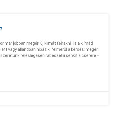
?
kor már jobban megéri új klímát felrakni Ha a klímád
lett vagy állandóan hibázik, felmerül a kérdés: megéri
m szeretünk feleslegesen rábeszélni senkit a cserére –