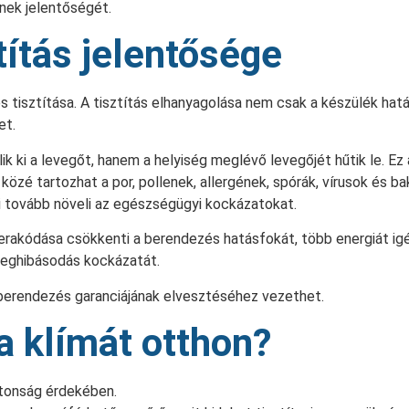
nnek jelentőségét.
títás jelentősége
 tisztítása. A tisztítás elhanyagolása nem csak a készülék ha
et.
 ki a levegőt, hanem a helyiség meglévő levegőjét hűtik le. Ez
zé tartozhat a por, pollenek, allergének, spórák, vírusok és ba
 tovább növeli az egészségügyi kockázatokat.
erakódása csökkenti a berendezés hatásfokát, több energiát igé
meghibásodás kockázatát.
berendezés garanciájának elvesztéséhez vezethet.
a klímát otthon?
ztonság érdekében.