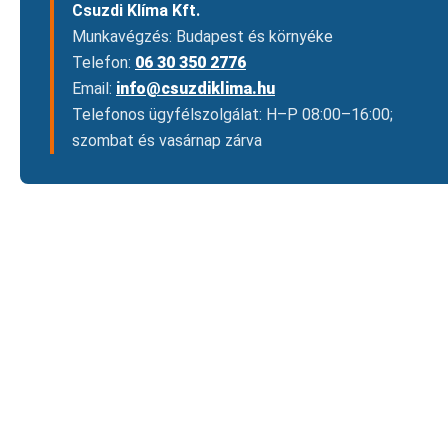
Csuzdi Klíma Kft.
Munkavégzés: Budapest és környéke
Telefon:
06 30 350 2776
Email:
info@csuzdiklima.hu
Telefonos ügyfélszolgálat: H–P 08:00–16:00;
szombat és vasárnap zárva