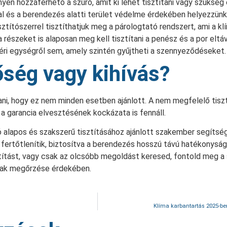
n hozzáférhető a szűrő, amit ki lehet tisztítani vagy szükség 
l és a berendezés alatti terület védelme érdekében helyezzünk 
sztítószerrel tisztíthatjuk meg a párologtató rendszert, ami a k
 részeket is alaposan meg kell tisztítani a penész és a por eltá
ri egységről sem, amely szintén gyűjtheti a szennyeződéseket.
tőség vagy kihívás?
ítani, hogy ez nem minden esetben ajánlott. A nem megfelelő ti
 garancia elvesztésének kockázata is fennáll.
 alapos és szakszerű tisztításához ajánlott szakember segítség
ertőtlenítik, biztosítva a berendezés hosszú távú hatékonyság
ztítást, vagy csak az olcsóbb megoldást keresed, fontold meg 
nak megőrzése érdekében.
Klíma karbantartás 2025-ben 