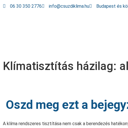
06 30 350 2776
info@csuzdiklima.hu
Budapest és kö
Klímatisztítás házilag: 
Oszd meg ezt a bejegy
A klíma rendszeres tisztítása nem csak a berendezés hatékon