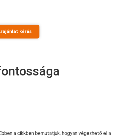
rajánlat kérés
 fontossága
 Ebben a cikkben bemutatjuk, hogyan végezhető el a