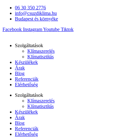
Ugrás
06 30 350 2776
a
info@csuzdiklima.hu
tartalomhoz
Budapest és környéke
Facebook
Instagram
Youtube
Tiktok
Szolgáltatások
Klímaszerelés
Klímatisztítás
Készülékek
Árak
Blog
Referenciák
Elérhetőség
Szolgáltatások
Klímaszerelés
Klímatisztítás
Készülékek
Árak
Blog
Referenciák
Elérhetőség