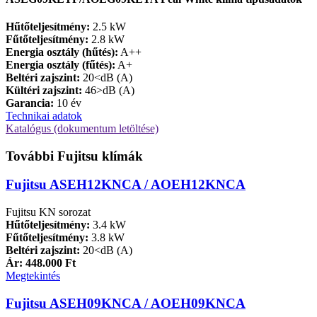
Hűtőteljesítmény:
2.5 kW
Fűtőteljesítmény:
2.8 kW
Energia osztály (hűtés):
A++
Energia osztály (fűtés):
A+
Beltéri zajszint:
20<dB (A)
Kültéri zajszint:
46>dB (A)
Garancia:
10 év
Technikai adatok
Katalógus (dokumentum letöltése)
További Fujitsu klímák
Fujitsu ASEH12KNCA / AOEH12KNCA
Fujitsu KN sorozat
Hűtőteljesítmény:
3.4 kW
Fűtőteljesítmény:
3.8 kW
Beltéri zajszint:
20<dB (A)
Ár: 448.000 Ft
Megtekintés
Fujitsu ASEH09KNCA / AOEH09KNCA