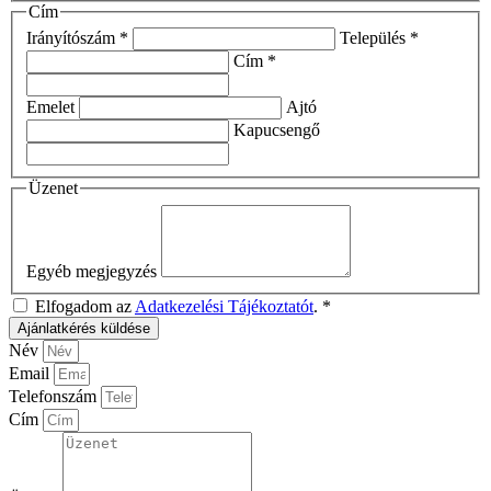
Cím
Irányítószám *
Település *
Cím *
Emelet
Ajtó
Kapucsengő
Üzenet
Egyéb megjegyzés
Elfogadom az
Adatkezelési Tájékoztatót
. *
Ajánlatkérés küldése
Név
Email
Telefonszám
Cím