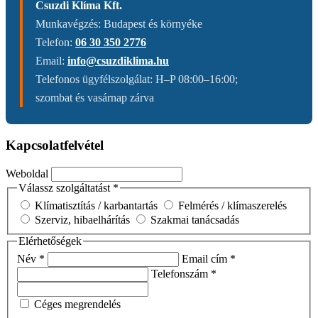
Csuzdi Klíma Kft.
Munkavégzés: Budapest és környéke
Telefon:
06 30 350 2776
Email:
info@csuzdiklima.hu
Telefonos ügyfélszolgálat: H–P 08:00–16:00;
szombat és vasárnap zárva
Kapcsolatfelvétel
Weboldal
Válassz szolgáltatást *
Klímatisztítás / karbantartás
Felmérés / klímaszerelés
Szerviz, hibaelhárítás
Szakmai tanácsadás
Elérhetőségek
Név *
Email cím *
Telefonszám *
Céges megrendelés