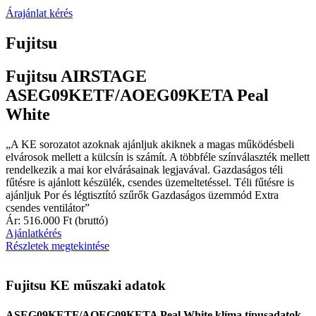
Árajánlat kérés
Fujitsu
Fujitsu AIRSTAGE
ASEG09KETF/AOEG09KETA Peal
White
„A KE sorozatot azoknak ajánljuk akiknek a magas működésbeli
elvárosok mellett a külcsín is számít. A többféle színválaszték mellett
rendelkezik a mai kor elvárásainak legjavával. Gazdaságos téli
fűtésre is ajánlott készülék, csendes üzemeltetéssel. Téli fűtésre is
ajánljuk Por és légtisztító szűrők Gazdaságos üzemmód Extra
csendes ventilátor”
Ár: 516.000 Ft (bruttó)
Ajánlatkérés
Részletek megtekintése
Fujitsu KE műszaki adatok
ASEG09KETF/AOEG09KETA Peal White klíma típusadatok