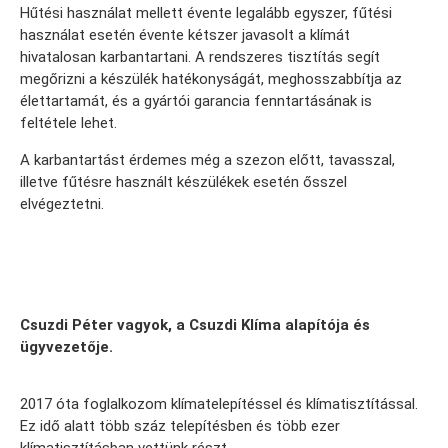
Hűtési használat mellett évente legalább egyszer, fűtési
használat esetén évente kétszer javasolt a klímát
hivatalosan karbantartani. A rendszeres tisztítás segít
megőrizni a készülék hatékonyságát, meghosszabbítja az
élettartamát, és a gyártói garancia fenntartásának is
feltétele lehet.
A karbantartást érdemes még a szezon előtt, tavasszal,
illetve fűtésre használt készülékek esetén ősszel
elvégeztetni.
Csuzdi Péter vagyok, a Csuzdi Klíma alapítója és
ügyvezetője.
2017 óta foglalkozom klímatelepítéssel és klímatisztítással.
Ez idő alatt több száz telepítésben és több ezer
klímatisztításban vettünk részt.