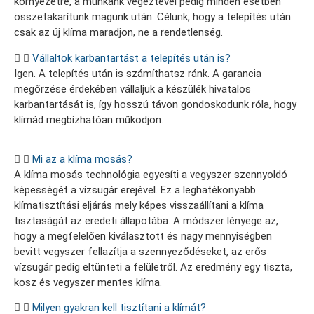
környezetre, a munkánk végeztével pedig minden esetben
összetakarítunk magunk után. Célunk, hogy a telepítés után
csak az új klíma maradjon, ne a rendetlenség.
Vállaltok karbantartást a telepítés után is?
Igen. A telepítés után is számíthatsz ránk. A garancia
megőrzése érdekében vállaljuk a készülék hivatalos
karbantartását is, így hosszú távon gondoskodunk róla, hogy
klímád megbízhatóan működjön.
Mi az a klíma mosás?
A klíma mosás technológia egyesíti a vegyszer szennyoldó
képességét a vízsugár erejével. Ez a leghatékonyabb
klímatisztítási eljárás mely képes visszaállítani a klíma
tisztaságát az eredeti állapotába. A módszer lényege az,
hogy a megfelelően kiválasztott és nagy mennyiségben
bevitt vegyszer fellazítja a szennyeződéseket, az erős
vízsugár pedig eltünteti a felületről. Az eredmény egy tiszta,
kosz és vegyszer mentes klíma.
Milyen gyakran kell tisztítani a klímát?