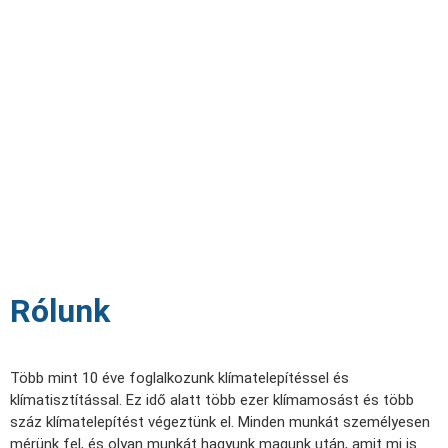
Rólunk
Több mint 10 éve foglalkozunk klímatelepítéssel és
klímatisztítással. Ez idő alatt több ezer klímamosást és több
száz klímatelepítést végeztünk el. Minden munkát személyesen
mérünk fel, és olyan munkát hagyunk magunk után, amit mi is