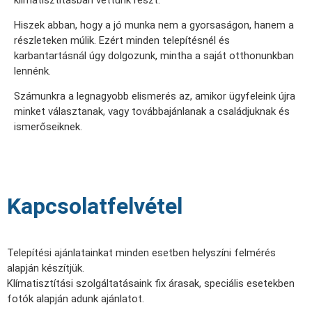
Hiszek abban, hogy a jó munka nem a gyorsaságon, hanem a
részleteken múlik. Ezért minden telepítésnél és
karbantartásnál úgy dolgozunk, mintha a saját otthonunkban
lennénk.
Számunkra a legnagyobb elismerés az, amikor ügyfeleink újra
minket választanak, vagy továbbajánlanak a családjuknak és
ismerőseiknek.
Kapcsolatfelvétel
Telepítési ajánlatainkat minden esetben helyszíni felmérés
alapján készítjük.
Klímatisztítási szolgáltatásaink fix árasak, speciális esetekben
fotók alapján adunk ajánlatot.